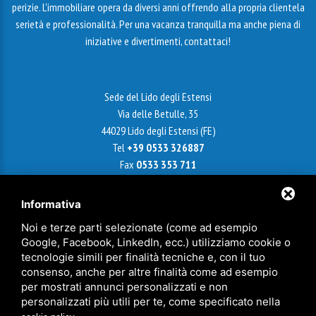
perizie. L'immobiliare opera da diversi anni offrendo alla propria clientela
serietà e professionalità. Per una vacanza tranquilla ma anche piena di
iniziative e divertimenti, contattaci!
Sede del Lido degli Estensi
Via delle Betulle, 35
44029 Lido degli Estensi (FE)
Tel
+39 0533 326887
Fax
0533 353 711
Email
info@agenziametroquadro.it
Informativa
Noi e terze parti selezionate (come ad esempio
Google, Facebook, LinkedIn, ecc.) utilizziamo cookie o
Sede di Ferrara
tecnologie simili per finalità tecniche e, con il tuo
Via Cairoli, 18 - 44121 Ferrara
consenso, anche per altre finalità come ad esempio
Cell
+39 338 9799921
per mostrati annunci personalizzati e non
Tel
+39 0532 241180
personalizzati più utili per te, come specificato nella
Fax
0532 214 717