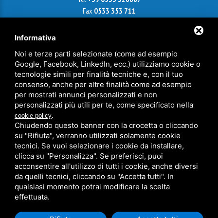
Fax
0533 353 711
Email
info@agenziametroquadro.it
Informativa
Noi e terze parti selezionate (come ad esempio
Google, Facebook, LinkedIn, ecc.) utilizziamo cookie o
Sede di Ferrara
tecnologie simili per finalità tecniche e, con il tuo
Via Cairoli, 18 - 44121 Ferrara
consenso, anche per altre finalità come ad esempio
Cell
+39 338 9799921
per mostrati annunci personalizzati e non
Tel
+39 0532 241180
personalizzati più utili per te, come specificato nella
Fax
0532 214 717
.
cookie policy
Chiudendo questo banner con la crocetta o cliccando
ferrara@agenziametroquadro.it
su "Rifiuta", verranno utilizzati solamente cookie
P.IVA 01413830389
tecnici. Se vuoi selezionare i cookie da installare,
clicca su "Personalizza". Se preferisci, puoi
acconsentire all'utilizzo di tutti i cookie, anche diversi
Privacy
da quelli tecnici, cliccando su "Accetta tutti". In
Legal
qualsiasi momento potrai modificare la scelta
Sitemap
effettuata.