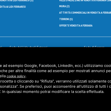
VENDITA AI LIDI FERRARESI (
3
)
VILLE E PALAZZINE IN VENDITA A FERRARA CE
MURA (
2
)
ITA AI LIDI FERRARESI
ATTIVITÀ COMMERCIALI IN VENDITA A FERRAR
TERRENI (
1
)
OFFERTE VENDITA A FERRARA
ai
Sede del Lido degli Estensi
Sede di Ferrara
Via delle Betulle, 35
Via Cairoli, 18 - 44
44029 Lido degli Estensi (FE)
Cell
+39 338 979
na
Tel
+39 0533 326887
Tel
+39 0532 241
e ad esempio Google, Facebook, LinkedIn, ecc.) utilizziamo cooki
nche per altre finalità come ad esempio per mostrati annunci pe
Fax
0533 353 711
Fax
0532 214 717
ella
.
cookie policy
Email
info@agenziametroquadro.it
ferrara@agenzia
cetta o cliccando su "Rifiuta", verranno utilizzati solamente co
P.IVA 01413830389
sonalizza". Se preferisci, puoi acconsentire all'utilizzo di tutti i
". In qualsiasi momento potrai modificare la scelta effettuata.