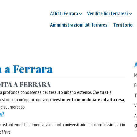
Affitti Ferrara
Vendite lidi ferraresi
Amministrazioni lidi ferraresi
Territorio
A
a a Ferrara
M
DITA A FERRARA
B
na profonda conoscenza del tessuto urbano estense. Che tu stia
T
o storico o un’opportunità di
investimento immobiliare ad alta resa
,
V
te sul mercato.
a?
A
 è costantemente alimentata dal polo universitario e dai professionisti in
O
ffrire: