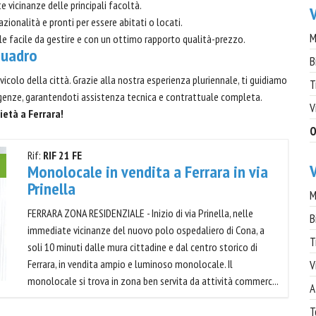
 vicinanze delle principali facoltà.
V
zionalità e pronti per essere abitati o locati.
M
ile facile da gestire e con un ottimo rapporto qualità-prezzo.
quadro
B
 vicolo della città. Grazie alla nostra esperienza pluriennale, ti guidiamo
T
igenze, garantendoti assistenza tecnica e contrattuale completa.
V
ietà a Ferrara!
O
Rif:
RIF 21 FE
Monolocale in vendita a Ferrara in via
Prinella
M
FERRARA ZONA RESIDENZIALE - Inizio di via Prinella, nelle
B
immediate vicinanze del nuovo polo ospedaliero di Cona, a
T
soli 10 minuti dalle mura cittadine e dal centro storico di
Ferrara, in vendita ampio e luminoso monolocale. Il
V
monolocale si trova in zona ben servita da attività commerc...
A
T