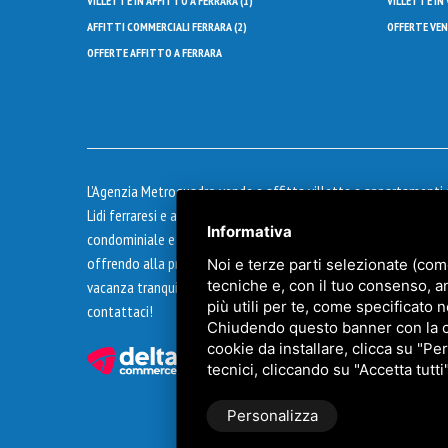
VILLETTE IN AFFITTO A FERRARA (
1
)
VILLETTE IN 
AFFITTI COMMERCIALI FERRARA (
2
)
OFFERTE VEND
OFFERTE AFFITTO A FERRARA
L’Agenzia Metroquadro vende e affitta villette e appartamenti 
Lidi ferraresi e a Ferrara. Offre servizio di Amministrazione
Informativa
condominiale e perizie. L'immobiliare opera da diversi anni
offrendo alla propria clientela serietà e professionalità. Per u
Noi e terze parti selezionate (com
tecniche e, con il tuo consenso, a
vacanza tranquilla ma anche piena di iniziative e divertimenti,
più utili per te, come specificato n
contattaci!
Chiudendo questo banner con la cro
cookie da installare, clicca su "Per
tecnici, cliccando su "Accetta tutti
Personalizza