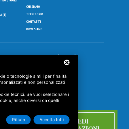
NTRO E FUORI
CHI SIAMO
TERRITORIO
A (
1
)
CONTATTI
DOVE SIAMO
121 Ferrara
Privacy
9921
Legal
180
e o tecnologie simili per finalità
Sitemap
rsonalizzati e non personalizzati
metroquadro.it
okie tecnici. Se vuoi selezionare i
 cookie, anche diversi da quelli
RICHIEDI
INFORMAZIONI
Rifiuta
Accetta tutti