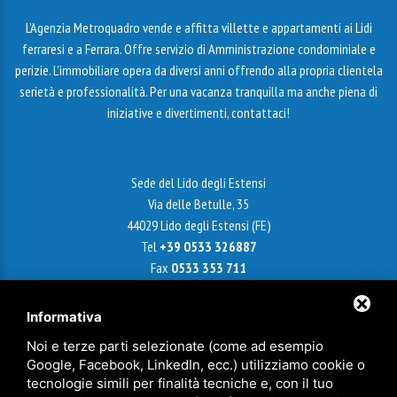
L’Agenzia Metroquadro vende e affitta villette e appartamenti ai Lidi
ferraresi e a Ferrara. Offre servizio di Amministrazione condominiale e
perizie. L'immobiliare opera da diversi anni offrendo alla propria clientela
serietà e professionalità. Per una vacanza tranquilla ma anche piena di
iniziative e divertimenti, contattaci!
Sede del Lido degli Estensi
Via delle Betulle, 35
44029 Lido degli Estensi (FE)
Tel
+39 0533 326887
Fax
0533 353 711
Email
info@agenziametroquadro.it
Informativa
Noi e terze parti selezionate (come ad esempio
Google, Facebook, LinkedIn, ecc.) utilizziamo cookie o
Sede di Ferrara
tecnologie simili per finalità tecniche e, con il tuo
Via Cairoli, 18 - 44121 Ferrara