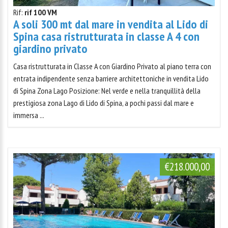
Rif:
rif 100 VM
A soli 300 mt dal mare in vendita al Lido di
Spina casa ristrutturata in classe A 4 con
giardino privato
Casa ristrutturata in Classe A con Giardino Privato al piano terra con
entrata indipendente senza barriere architettoniche in vendita Lido
di Spina Zona Lago Posizione: Nel verde e nella tranquillità della
prestigiosa zona Lago di Lido di Spina, a pochi passi dal mare e
immersa ...
€218.000,00