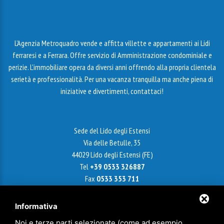
L’Agenzia Metroquadro vende e affitta villette e appartamenti ai Lidi
ferraresi e a Ferrara. Offre servizio di Amministrazione condominiale e
perizie. L'immobiliare opera da diversi anni offrendo alla propria clientela
serietà e professionalità. Per una vacanza tranquilla ma anche piena di
iniziative e divertimenti, contattaci!
Sede del Lido degli Estensi
Via delle Betulle, 35
44029 Lido degli Estensi (FE)
Tel
+39 0533 326887
Fax
0533 353 711
Email
info@agenziametroquadro.it
Informativa
Noi e terze parti selezionate (come ad esempio