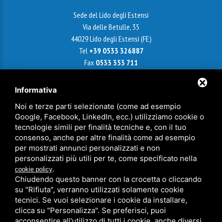
Sede del Lido degli Estensi
Via delle Betulle, 35
44029 Lido degli Estensi (FE)
Tel
+39 0533 326887
Fax
0533 353 711
Email
info@agenziametroquadro.it
Informativa
Noi e terze parti selezionate (come ad esempio
Google, Facebook, LinkedIn, ecc.) utilizziamo cookie o
Sede di Ferrara
tecnologie simili per finalità tecniche e, con il tuo
Via Cairoli, 18 - 44121 Ferrara
consenso, anche per altre finalità come ad esempio
Cell
+39 338 9799921
per mostrati annunci personalizzati e non
Tel
+39 0532 241180
personalizzati più utili per te, come specificato nella
Fax
0532 214 717
.
cookie policy
Chiudendo questo banner con la crocetta o cliccando
ferrara@agenziametroquadro.it
su "Rifiuta", verranno utilizzati solamente cookie
P.IVA 01413830389
tecnici. Se vuoi selezionare i cookie da installare,
clicca su "Personalizza". Se preferisci, puoi
acconsentire all'utilizzo di tutti i cookie, anche diversi
Privacy