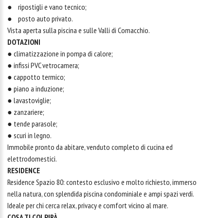
● ripostigli e vano tecnico;
● posto auto privato.
Vista aperta sulla piscina e sulle Valli di Comacchio.
DOTAZIONI
● climatizzazione in pompa di calore;
● infissi PVC vetrocamera;
● cappotto termico;
● piano a induzione;
● lavastoviglie;
● zanzariere;
● tende parasole;
● scuri in legno.
Immobile pronto da abitare, venduto completo di cucina ed
elettrodomestici.
RESIDENCE
Residence Spazio 80: contesto esclusivo e molto richiesto, immerso
nella natura, con splendida piscina condominiale e ampi spazi verdi.
Ideale per chi cerca relax, privacy e comfort vicino al mare.
COSA TI COLPIRÀ