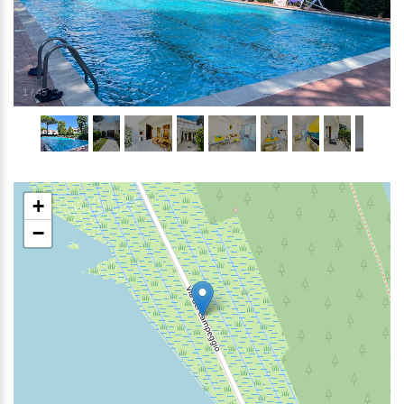
1
/
45
+
−