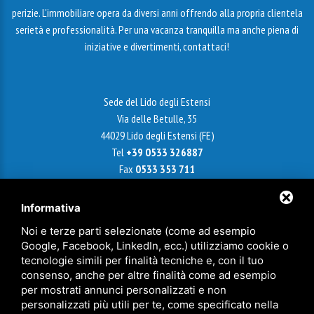
perizie. L'immobiliare opera da diversi anni offrendo alla propria clientela
serietà e professionalità. Per una vacanza tranquilla ma anche piena di
iniziative e divertimenti, contattaci!
Sede del Lido degli Estensi
Via delle Betulle, 35
44029 Lido degli Estensi (FE)
Tel
+39 0533 326887
Fax
0533 353 711
Email
info@agenziametroquadro.it
Informativa
Noi e terze parti selezionate (come ad esempio
Google, Facebook, LinkedIn, ecc.) utilizziamo cookie o
Sede di Ferrara
tecnologie simili per finalità tecniche e, con il tuo
Via Cairoli, 18 - 44121 Ferrara
consenso, anche per altre finalità come ad esempio
Cell
+39 338 9799921
per mostrati annunci personalizzati e non
Tel
+39 0532 241180
personalizzati più utili per te, come specificato nella