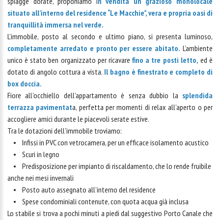
spiagge dorate, proponiamo i
n vendita un grazioso monolocale
situato all’interno del residence “Le Macchie”, vera e propria oasi di
tranquillità immersa nel verde.
L’immobile, posto al secondo e ultimo piano, si presenta luminoso,
completamente arredato e pronto per essere abitato.
L’ambiente
unico è stato ben organizzato per ricavare
fino a tre posti letto,
ed è
dotato di angolo cottura a vista.
Il bagno è finestrato e completo di
box doccia.
Fiore all’occhiello dell’appartamento è senza dubbio la
splendida
terrazza pavimentat
a, perfetta per momenti di relax all’aperto o per
accogliere amici durante le piacevoli serate estive.
Tra le dotazioni dell’immobile troviamo:
• Infissi in PVC con vetrocamera, per un efficace isolamento acustico
• Scuri in legno
• Predisposizione per impianto di riscaldamento, che lo rende fruibile
anche nei mesi invernali
• Posto auto assegnato all’interno del residence
• Spese condominiali contenute, con quota acqua già inclusa
Lo stabile si trova a pochi minuti a piedi dal suggestivo Porto Canale che