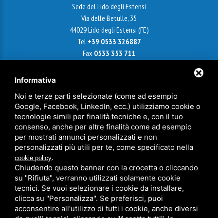
Sede del Lido degli Estensi
Via delle Betulle, 35
44029 Lido degli Estensi (FE)
Tel
+39 0533 326887
Fax
0533 353 711
Email
info@agenziametroquadro.it
Informativa
Noi e terze parti selezionate (come ad esempio
Google, Facebook, LinkedIn, ecc.) utilizziamo cookie o
Sede di Ferrara
tecnologie simili per finalità tecniche e, con il tuo
Via Cairoli, 18 - 44121 Ferrara
consenso, anche per altre finalità come ad esempio
Cell
+39 338 9799921
per mostrati annunci personalizzati e non
Tel
+39 0532 241180
personalizzati più utili per te, come specificato nella
Fax
0532 214 717
.
cookie policy
Chiudendo questo banner con la crocetta o cliccando
ferrara@agenziametroquadro.it
su "Rifiuta", verranno utilizzati solamente cookie
P.IVA 01413830389
tecnici. Se vuoi selezionare i cookie da installare,
clicca su "Personalizza". Se preferisci, puoi
acconsentire all'utilizzo di tutti i cookie, anche diversi
Privacy