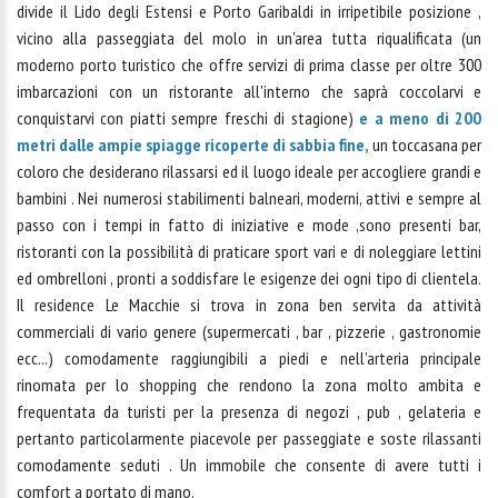
divide il Lido degli Estensi e Porto Garibaldi in irripetibile posizione ,
vicino alla passeggiata del molo in un'area tutta riqualificata (un
moderno porto turistico che offre servizi di prima classe per oltre 300
imbarcazioni con un ristorante all'interno che saprà coccolarvi e
conquistarvi con piatti sempre freschi di stagione)
e a meno di 200
metri dalle ampie spiagge ricoperte di sabbia fine,
un toccasana per
coloro che desiderano rilassarsi ed il luogo ideale per accogliere grandi e
bambini . Nei numerosi stabilimenti balneari, moderni, attivi e sempre al
passo con i tempi in fatto di iniziative e mode ,sono presenti bar,
ristoranti con la possibilità di praticare sport vari e di noleggiare lettini
ed ombrelloni , pronti a soddisfare le esigenze dei ogni tipo di clientela.
Il residence Le Macchie si trova in zona ben servita da attività
commerciali di vario genere (supermercati , bar , pizzerie , gastronomie
ecc...) comodamente raggiungibili a piedi e nell'arteria principale
rinomata per lo shopping che rendono la zona molto ambita e
frequentata da turisti per la presenza di negozi , pub , gelateria e
pertanto particolarmente piacevole per passeggiate e soste rilassanti
comodamente seduti . Un immobile che consente di avere tutti i
comfort a portato di mano.